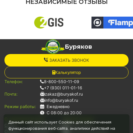
НЕЗАВИСИМЫЕ ОТЗЫВЫ
Буряков
ЗАКАЗАТЬ ЗВОНОК
Калькулятор
Телефон:
8-800-550-11-09
+7 (930) 011-01-16
Почта:
zakaz@buryakof.ru
info@buryakof.ru
Режим работы:
Ежедневно
С 08:00 до 20:00
О компании:
Услуги:
Способ оплаты:
Данный сайт использует Cookies для обеспечения
О нас
Грузоперевозки
Наличными
функционирования веб-сайта, аналитики действий на
Отзывы
Переезды
Банковской картой