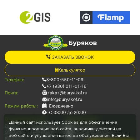
Буряков
ЗАКАЗАТЬ ЗВОНОК
Калькулятор
Телефон:
8-800-550-11-09
+7 (930) 011-01-16
Почта:
zakaz@buryakof.ru
info@buryakof.ru
Режим работы:
Ежедневно
С 08:00 до 20:00
О компании:
Услуги:
Способ оплаты:
Данный сайт использует Cookies для обеспечения
О нас
Грузоперевозки
Наличными
функционирования веб-сайта, аналитики действий на
Отзывы
Переезды
Банковской картой
веб-сайте и улучшения качества обслуживания. Если Вы
Вакансии
Грузчики
Безналичный расчет