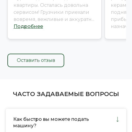
квартиры. Осталась довольна
керамич
сервисом! Грузчики приехали
поднять 
вовремя, вежливые и аккуратн...
прибыл
Подробнее
назначен
Оставить отзыв
ЧАСТО ЗАДАВАЕМЫЕ ВОПРОСЫ
Как быстро вы можете подать
машину?