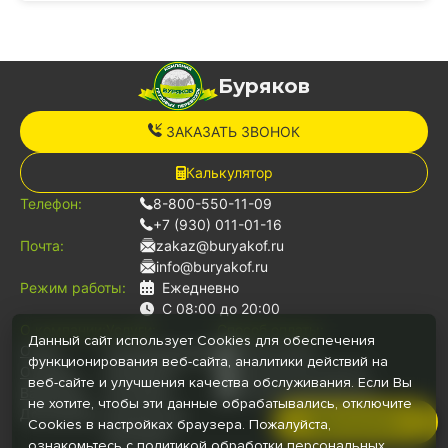
Буряков
ЗАКАЗАТЬ ЗВОНОК
Калькулятор
Телефон:
8-800-550-11-09
+7 (930) 011-01-16
Почта:
zakaz@buryakof.ru
info@buryakof.ru
Режим работы:
Ежедневно
С 08:00 до 20:00
О компании:
Услуги:
Способ оплаты:
Данный сайт использует Cookies для обеспечения
О нас
Грузоперевозки
Наличными
функционирования веб-сайта, аналитики действий на
Отзывы
Переезды
Банковской картой
веб-сайте и улучшения качества обслуживания. Если Вы
Вакансии
Грузчики
Безналичный расчет
не хотите, чтобы эти данные обрабатывались, отключите
Документы
Для юр.лиц
Позвонить
Cookies в настройках браузера. Пожалуйста,
Автопарк
ознакомьтесь с
политикой обработки персональных