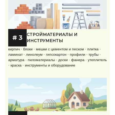
СТРОЙМАТЕРИАЛЫ И
# 3
ИНСТРУМЕНТЫ
кирпич · блоки · мешки с цементом и песком · плитка ·
ламинат · линолеум · гипсокартон · профили · трубы ·
арматура · пиломатериалы · доски · фанера · утеплитель
· краска · инструменты и оборудование